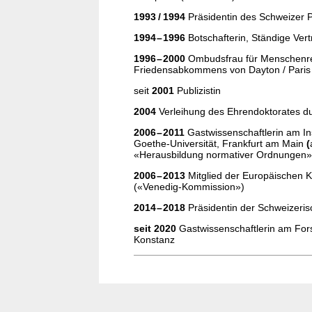
1993 / 1994
Präsidentin des Schweizer P
1994 – 1996
Botschafterin, Ständige Ver
1996 – 2000
Ombudsfrau für Menschenre
Friedensabkommens von Dayton / Paris
seit
2001
Publizistin
2004
Verleihung des Ehrendoktorates dur
2006 – 2011
Gastwissenschaftlerin am Ins
Goethe-Universität, Frankfurt am Main
(
«Herausbildung normativer Ordnungen»
2006 – 2013
Mitglied der Europäischen 
(«Venedig-Kommission»)
2014 – 2018
Präsidentin der Schweizeri
seit 2020
Gastwissenschaftlerin am Fors
Konstanz